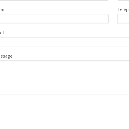
ail
Télé
jet
ssage