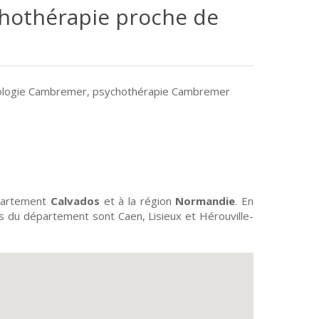
chothérapie proche de
ologie Cambremer
,
psychothérapie Cambremer
épartement
Calvados
et à la région
Normandie
. En
ées du département sont Caen, Lisieux et Hérouville-