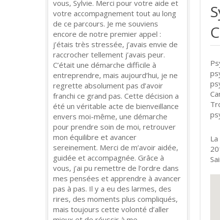
vous, Sylvie. Merci pour votre aide et
S
votre accompagnement tout au long
de ce parcours. Je me souviens
C
encore de notre premier appel :
j’étais très stressée, j’avais envie de
raccrocher tellement j’avais peur.
Ps
C’était une démarche difficile à
ps
entreprendre, mais aujourd’hui, je ne
ps
regrette absolument pas d’avoir
Ca
franchi ce grand pas. Cette décision a
Tr
été un véritable acte de bienveillance
ps
envers moi-même, une démarche
pour prendre soin de moi, retrouver
mon équilibre et avancer
La
sereinement. Merci de m’avoir aidée,
20
guidée et accompagnée. Grâce à
Sai
vous, j’ai pu remettre de l’ordre dans
mes pensées et apprendre à avancer
pas à pas. Il y a eu des larmes, des
rires, des moments plus compliqués,
mais toujours cette volonté d’aller
mieux et de réussir à me