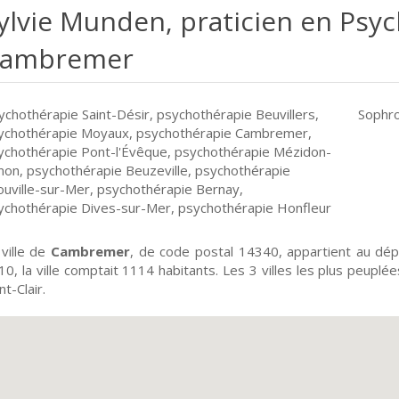
ylvie Munden, praticien en Psy
ambremer
ychothérapie Saint-Désir
,
psychothérapie Beuvillers
,
Sophr
ychothérapie Moyaux
,
psychothérapie Cambremer
,
ychothérapie Pont-l'Évêque
,
psychothérapie Mézidon-
non
,
psychothérapie Beuzeville
,
psychothérapie
ouville-sur-Mer
,
psychothérapie Bernay
,
ychothérapie Dives-sur-Mer
,
psychothérapie Honfleur
 ville de
Cambremer
, de code postal 14340, appartient au d
10, la ville comptait 1114 habitants. Les 3 villes les plus peupl
nt-Clair.