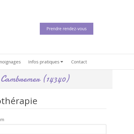
Prendre rendez-vous
moignages
Infos pratiques
Contact
e Cambremer (14340)
othérapie
om