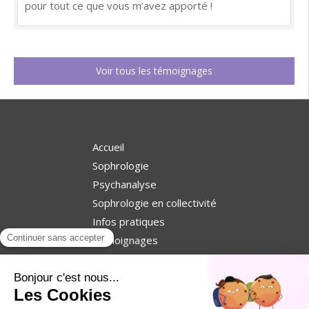
pour tout ce que vous m’avez apporté !
Voir tous les témoignages
Accueil
Sophrologie
Psychanalyse
Sophrologie en collectivité
Infos pratiques
Témoignages
Contact
©2018 Sylvie Dias - Sophrologue - Psychanalyste
Lisieux